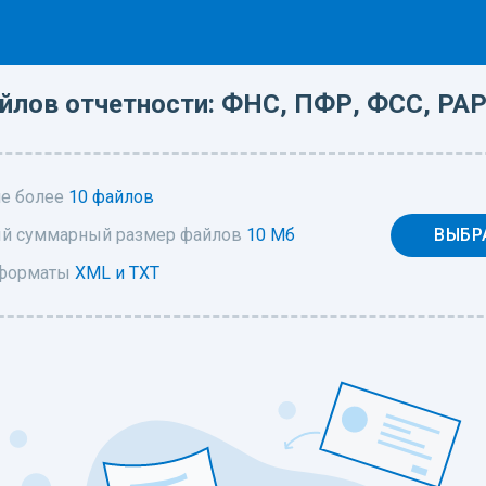
йлов отчетности: ФНС, ПФР, ФСС, РАР
не более
10 файлов
й суммарный размер файлов
10 Мб
ВЫБР
форматы
XML и TXT